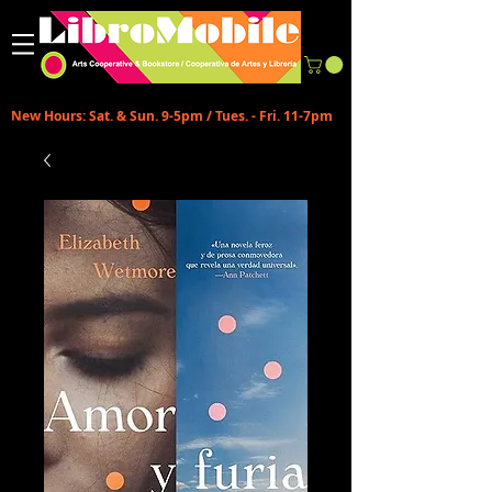
New Hours: Sat. & Sun. 9-5pm / Tues. - Fri. 11-7pm