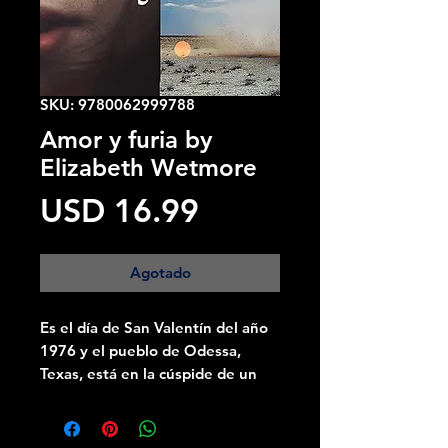
SKU: 9780062999788
Amor y furia by
Elizabeth Wetmore
Precio
USD 16.99
Agotado
Es el día de San Valentín del año
1976 y el pueblo de Odessa,
Texas, está en la cúspide de un
boom petrolero.
En medio del campo petrolífero,
pocos minutos antes del