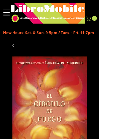
New Hours: Sat. & Sun. 9-5pm / Tues. - Fri. 11-7pm