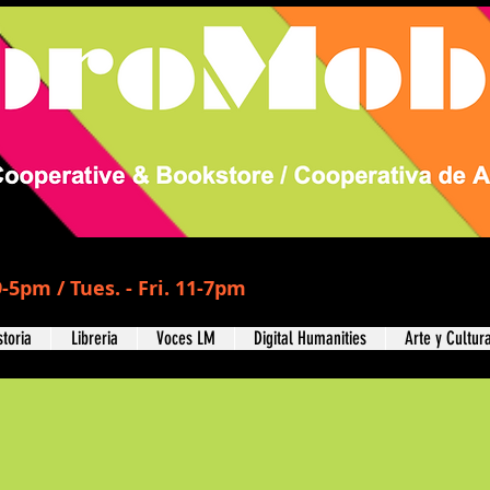
-5pm / Tues. - Fri. 11-7pm
storia
Libreria
Voces LM
Digital Humanities
Arte y Cultur