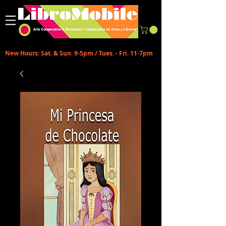
New Hours: Sat. & Sun. 9-5pm / Tues. - Fri. 11-7pm