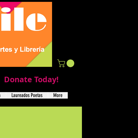
Donate Today!
a
Laureados Poetas
More