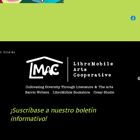
recient
parecen
existen
diverso
tan múl
curiosid
n finales.
G
¡Suscríbase a nuestro boletín
informativo!
book you're looking for? Try our affiliate progra