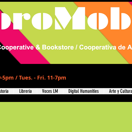
-5pm / Tues. - Fri. 11-7pm
storia
Libreria
Voces LM
Digital Humanities
Arte y Cultur