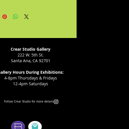
es o sobre la escritura misma
 querer decirnos, con su
cia, que cada individuo es tan
 como la realidad que habita, y
tiple como tenga el valor y la
ad de vivir.
Crear Studio Gallery
222 W. 5th St.
Santa Ana, CA 92701
allery Hours During Exhibitions:
4-8pm Thursdays & Fridays
12-4pm Saturdays
Follow Crear Studio for more details:
ms: