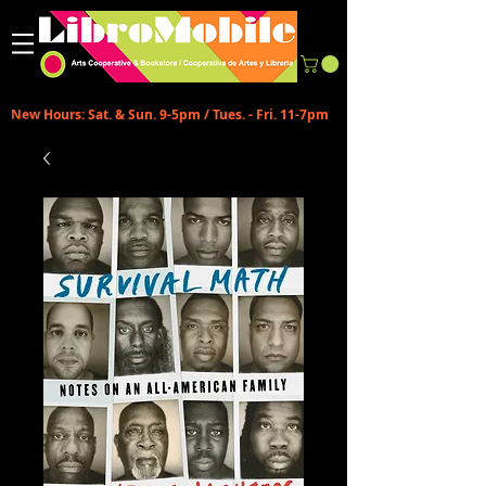
New Hours: Sat. & Sun. 9-5pm / Tues. - Fri. 11-7pm