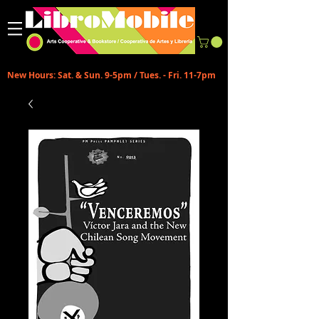
New Hours: Sat. & Sun. 9-5pm / Tues. - Fri. 11-7pm