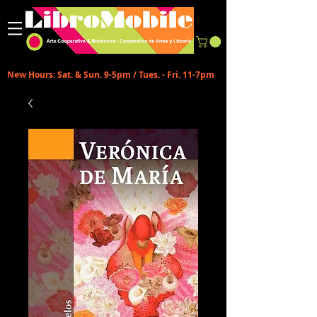
New Hours: Sat. & Sun. 9-5pm / Tues. - Fri. 11-7pm