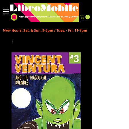
New Hours: Sat. & Sun. 9-5pm / Tues. - Fri. 11-7pm