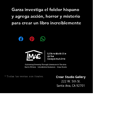
Garza investiga el folclor hispano
y agrega acción, horror y misterio
para crear un libro increíblemente
emocionante. El lenguaje
descriptivo en español y el
vocabulario avanzado hacen que
este libro sea una valiosa adición
a las secciones de misterio en las
escuelas primarias y secundarias
Crear Studio Gallery
* Todas las ventas son finales.
222 W. 5th St.
Santa Ana, CA 92701
Gallery Hours During
Exhibitions:
4-8pm Thursdays & Fridays
12-4pm Saturdays
¡Suscríbase a nuestro boletín
informativo!